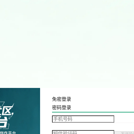
免密登录
密码登录
发送验