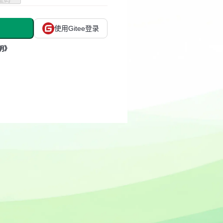
使用Gitee登录
明》