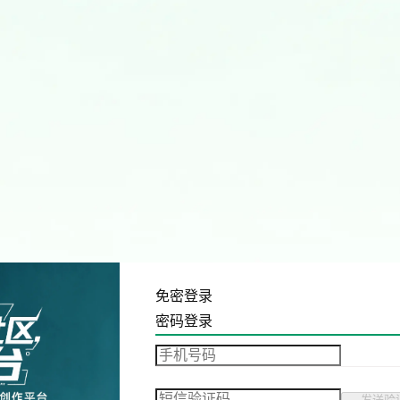
免密登录
密码登录
发送验