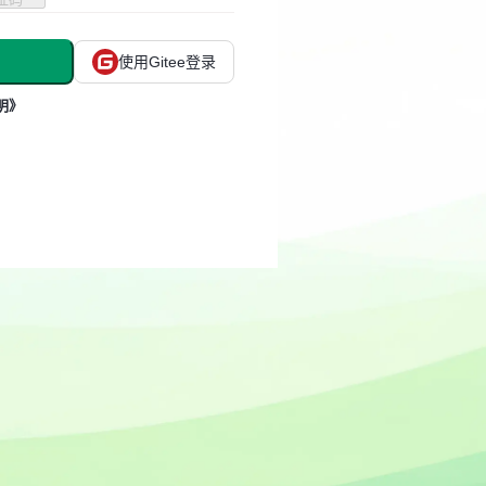
使用Gitee登录
明》