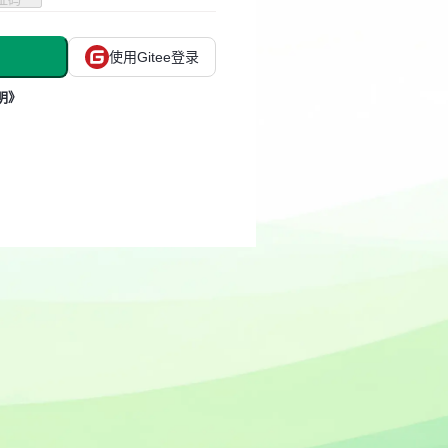
使用Gitee登录
明》