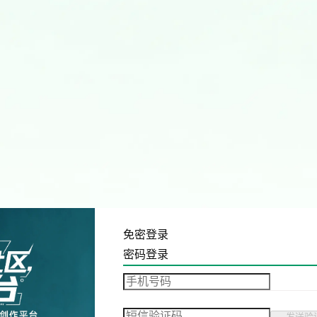
免密登录
密码登录
发送验