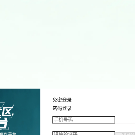
免密登录
密码登录
发送验