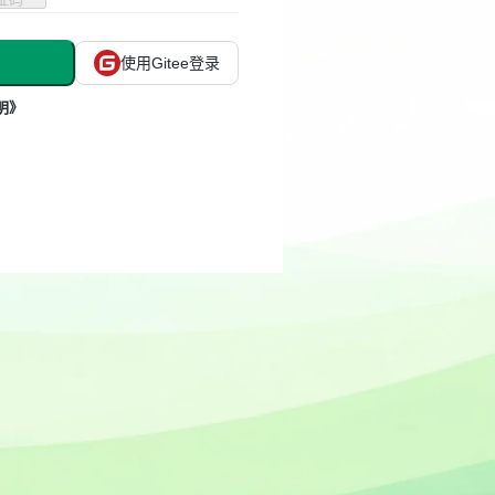
使用Gitee登录
明》