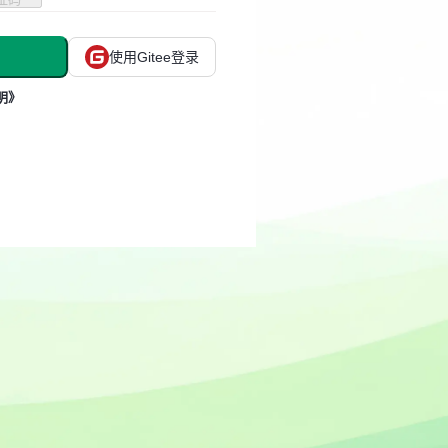
使用Gitee登录
明》