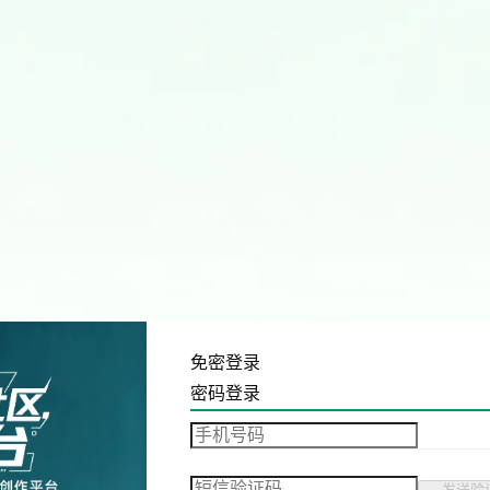
免密登录
密码登录
发送验