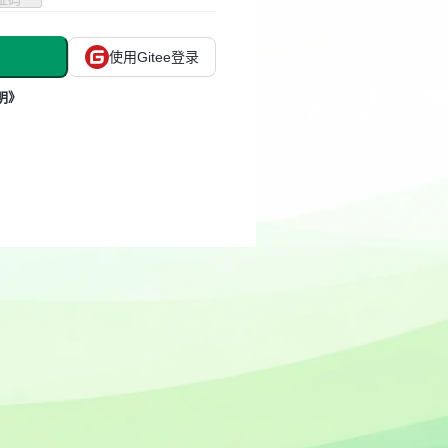
使用Gitee登录
明》