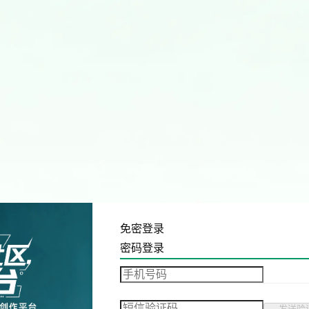
免密登录
密码登录
发送验