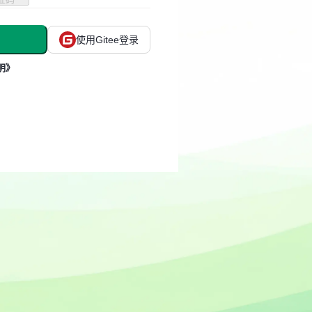
使用Gitee登录
明》