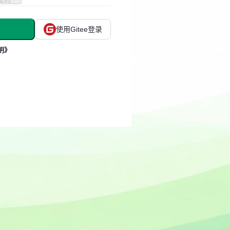
使用Gitee登录
明》