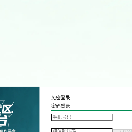
免密登录
密码登录
发送验