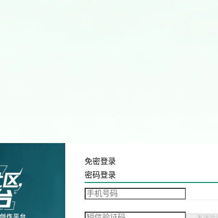
免密登录
密码登录
发送验