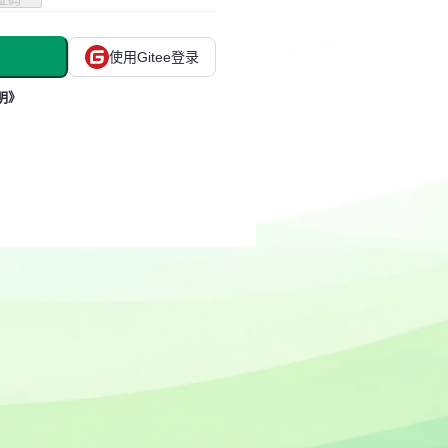
使用Gitee登录
明》