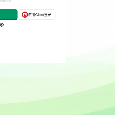
使用Gitee登录
明》