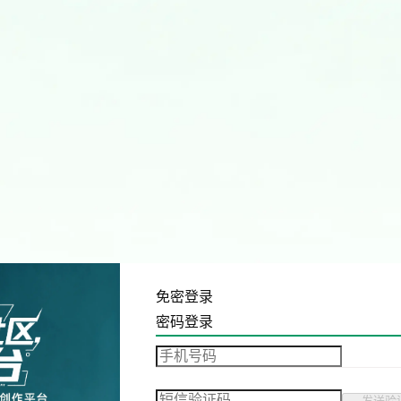
免密登录
密码登录
发送验