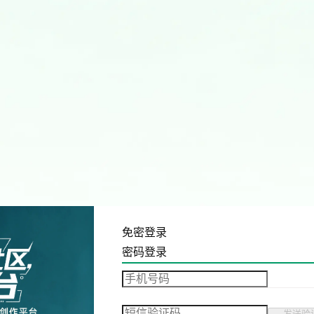
免密登录
密码登录
发送验