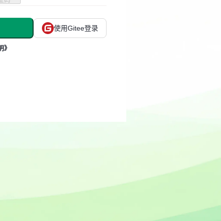
使用Gitee登录
明》