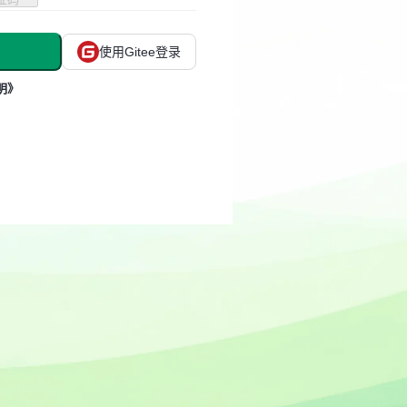
使用Gitee登录
明》