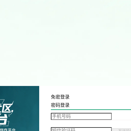
免密登录
密码登录
发送验