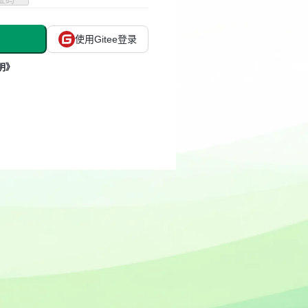
使用Gitee登录
明》