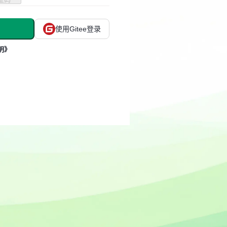
使用Gitee登录
明》