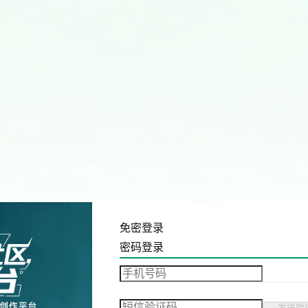
免密登录
密码登录
发送验