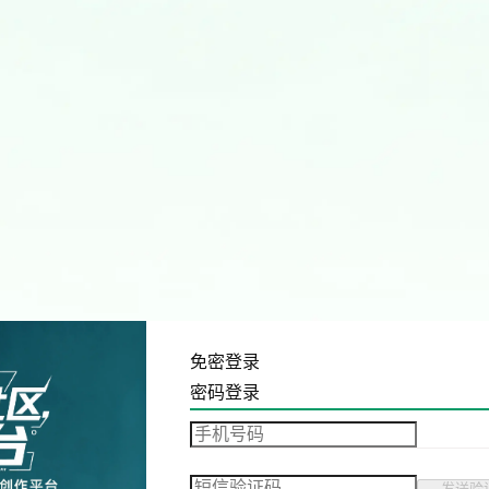
免密登录
密码登录
发送验