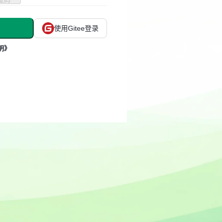
使用Gitee登录
明》