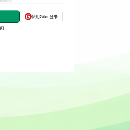
使用Gitee登录
明》