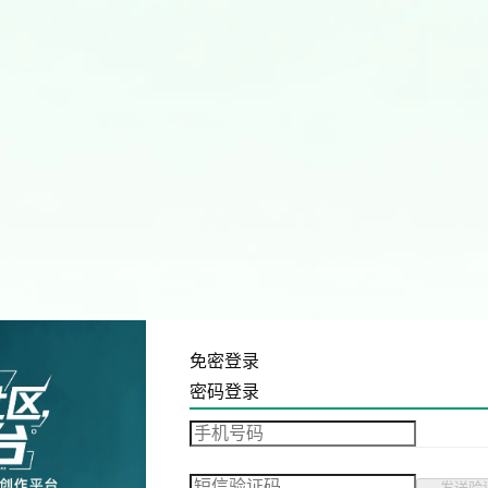
免密登录
密码登录
发送验