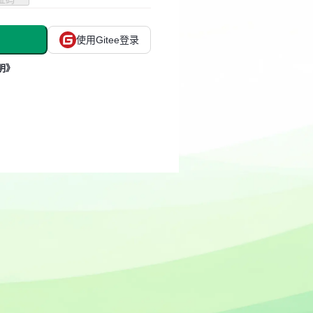
使用Gitee登录
明》