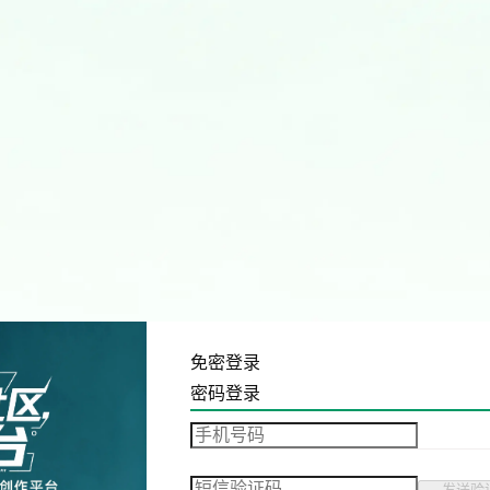
免密登录
密码登录
发送验