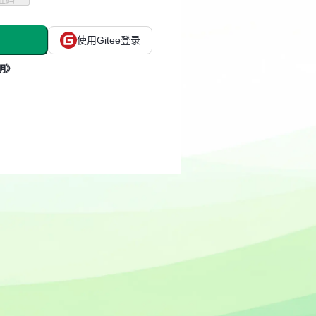
使用Gitee登录
明》