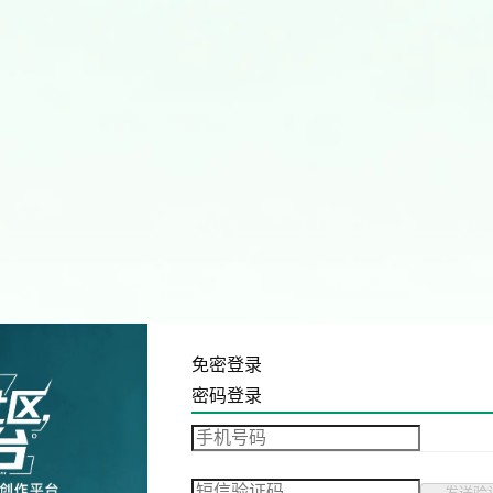
免密登录
密码登录
发送验