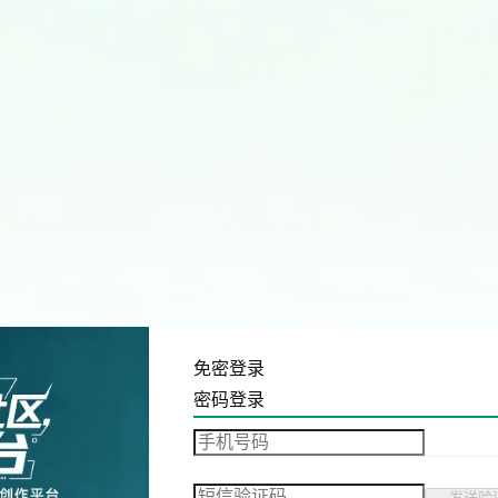
免密登录
密码登录
发送验