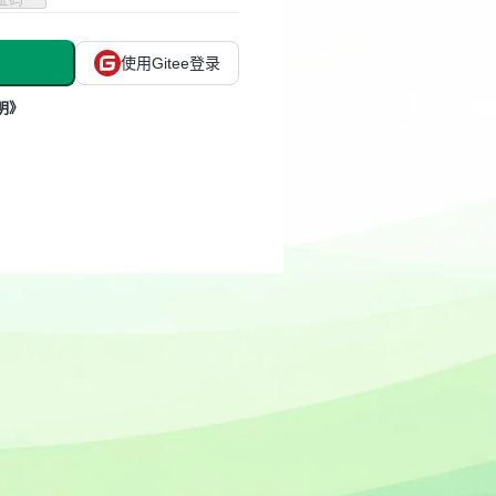
使用Gitee登录
明》