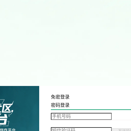
免密登录
密码登录
发送验