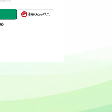
使用Gitee登录
明》