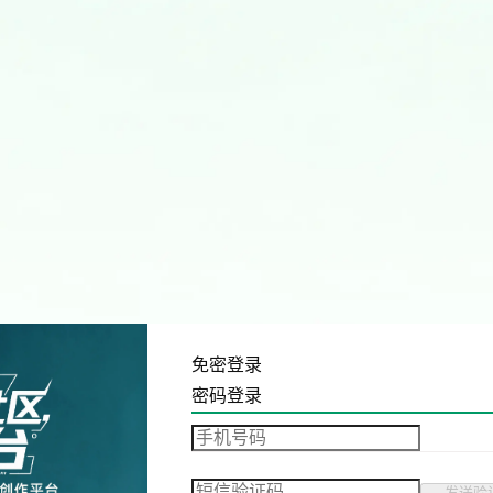
免密登录
密码登录
发送验