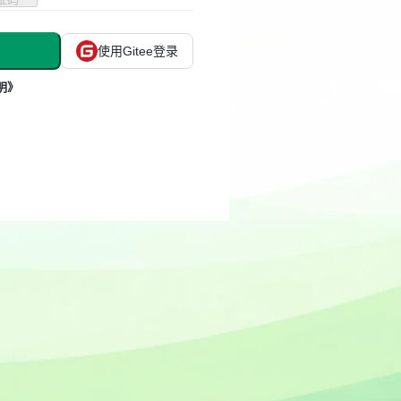
使用Gitee登录
明》