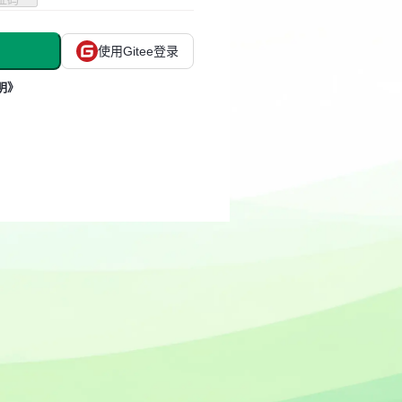
使用Gitee登录
明》