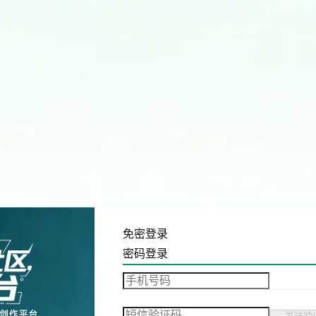
免密登录
密码登录
发送验