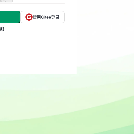
使用Gitee登录
明》