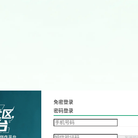
免密登录
密码登录
发送验