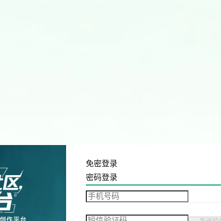
免密登录
密码登录
发送验