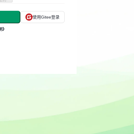
使用Gitee登录
明》