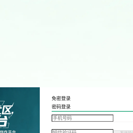
免密登录
密码登录
发送验