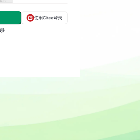
使用Gitee登录
明》