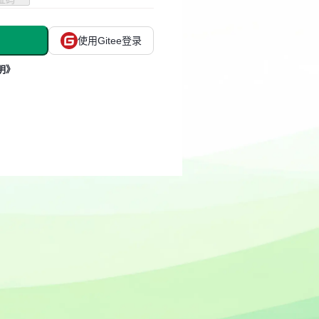
使用Gitee登录
明》