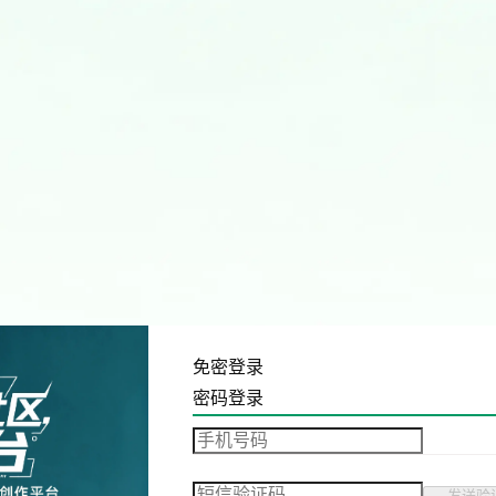
免密登录
密码登录
发送验