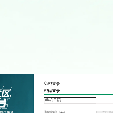
免密登录
密码登录
发送验