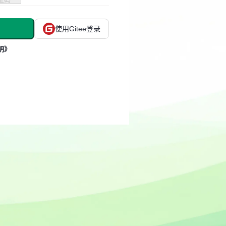
使用Gitee登录
明》