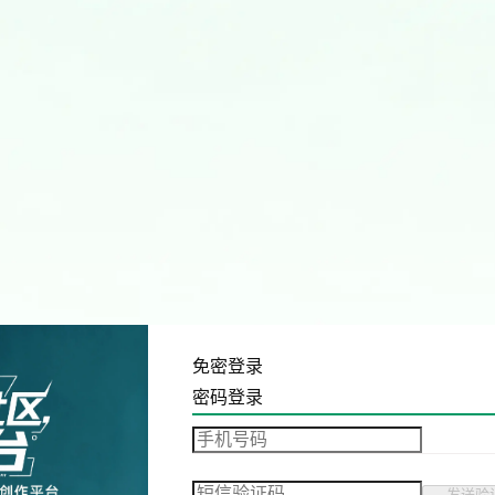
免密登录
密码登录
发送验