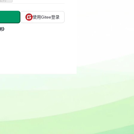
使用Gitee登录
明》