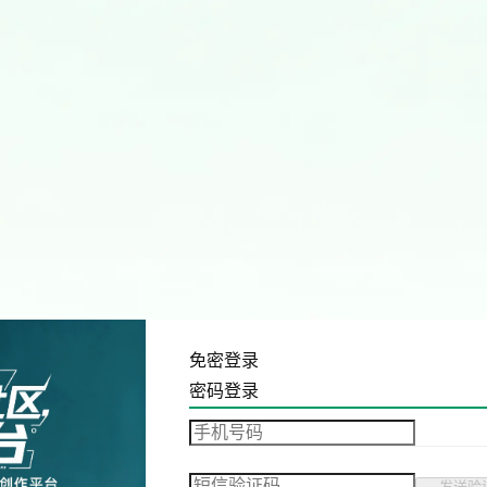
免密登录
密码登录
发送验