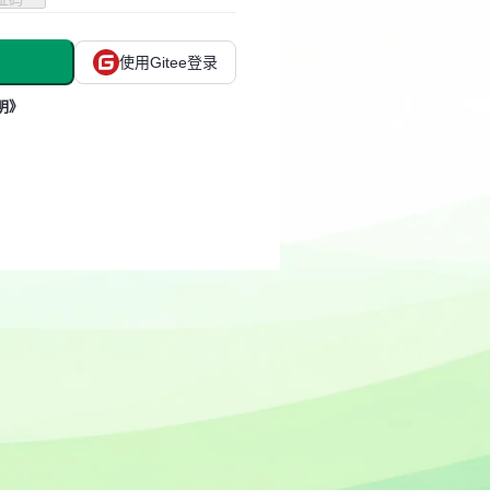
使用Gitee登录
明》