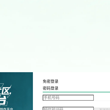
免密登录
密码登录
发送验