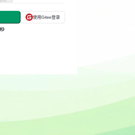
使用Gitee登录
明》