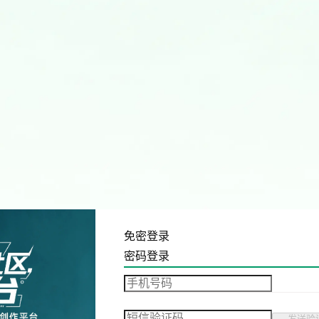
免密登录
密码登录
发送验