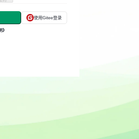
使用Gitee登录
明》