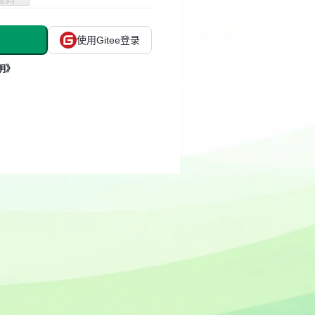
使用Gitee登录
明》