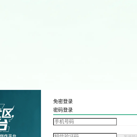
免密登录
密码登录
发送验