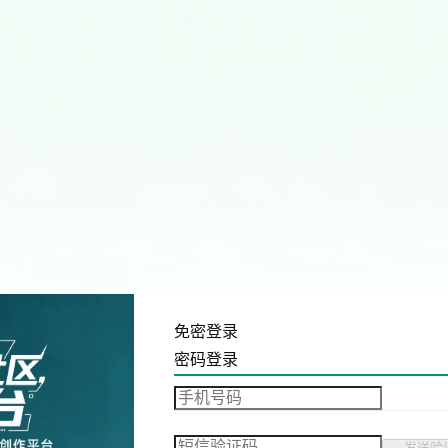
免密登录
密码登录
发送验