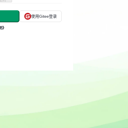
使用Gitee登录
明》