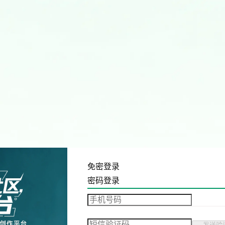
免密登录
密码登录
发送验