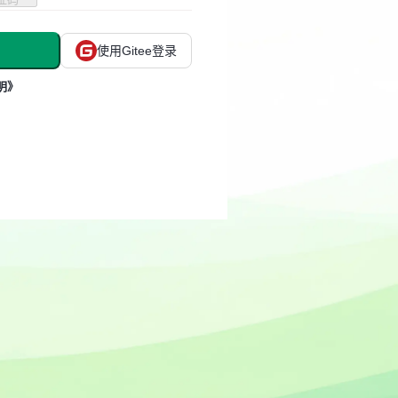
使用Gitee登录
明》