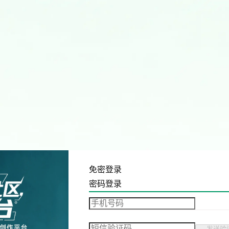
免密登录
密码登录
发送验