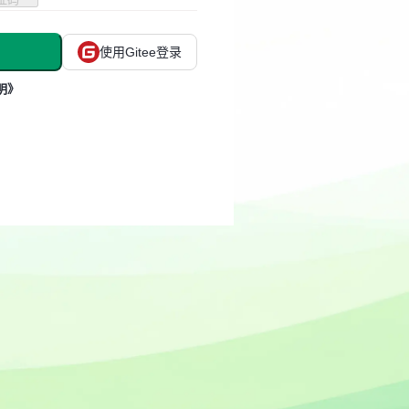
使用Gitee登录
明》