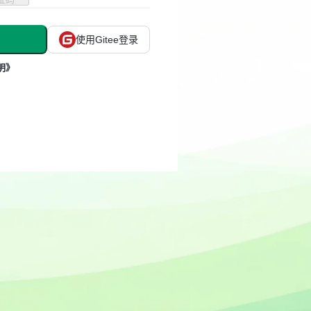
使用Gitee登录
明》