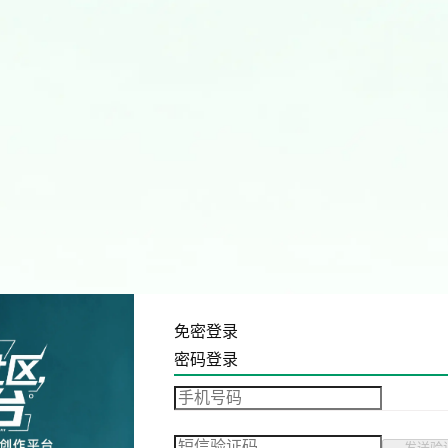
免密登录
密码登录
发送验