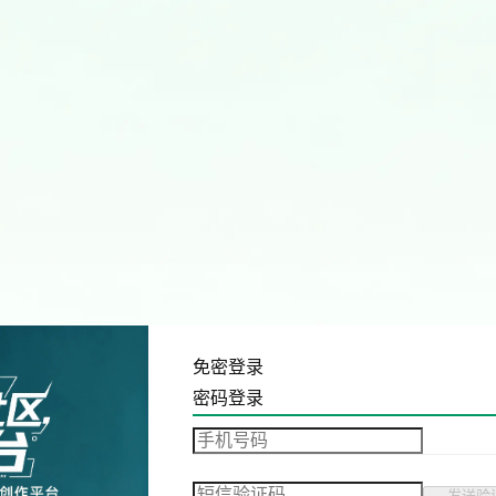
免密登录
密码登录
发送验