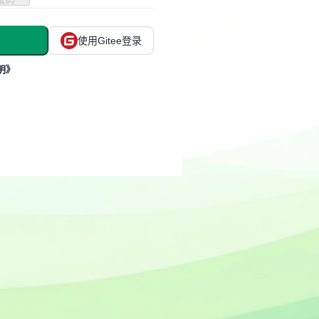
使用Gitee登录
明》