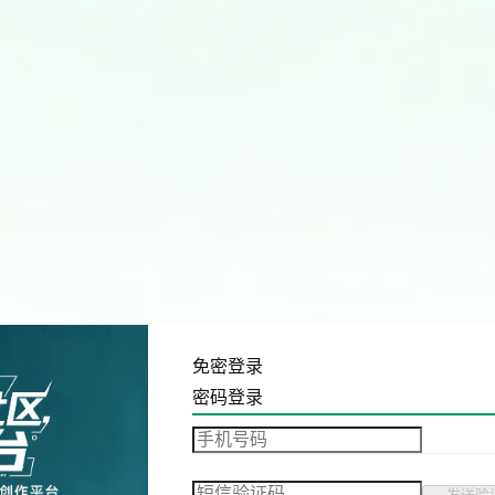
免密登录
密码登录
发送验