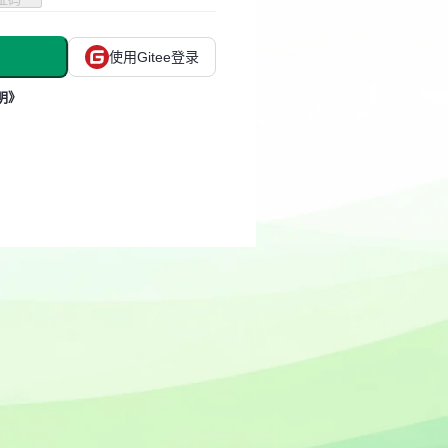
使用Gitee登录
明》