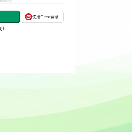
使用Gitee登录
明》