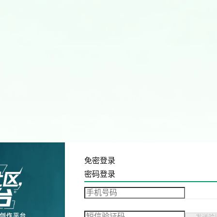
免密登录
密码登录
发送验