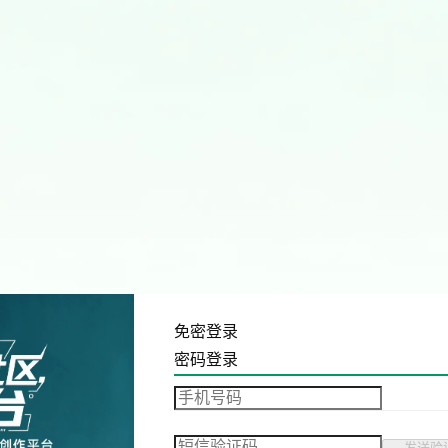
免密登录
密码登录
发送验