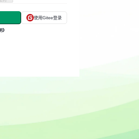
使用Gitee登录
明》