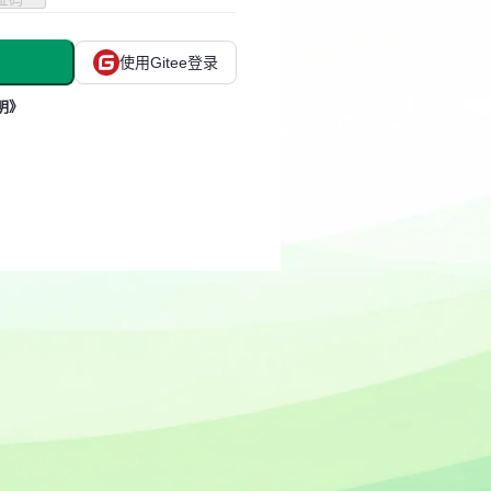
使用Gitee登录
明》