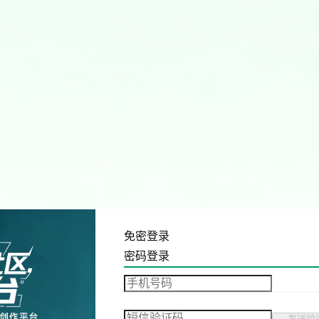
免密登录
密码登录
发送验