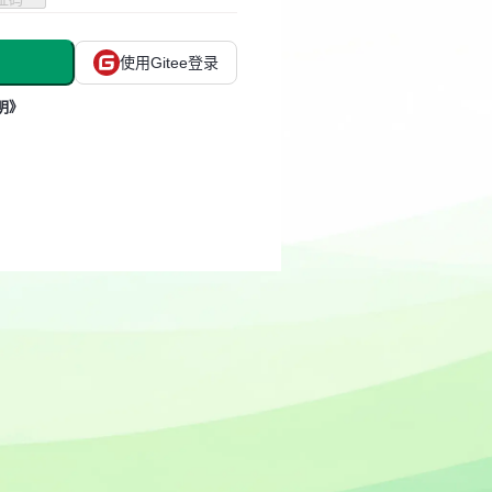
使用Gitee登录
明》