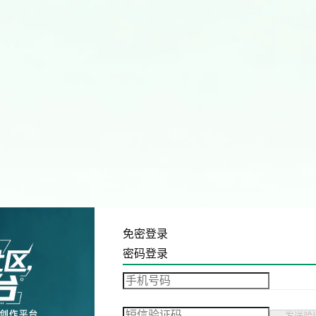
免密登录
密码登录
发送验