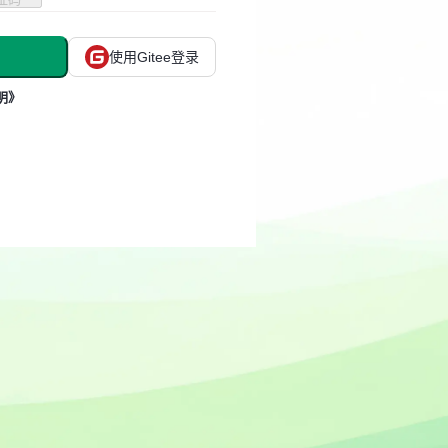
使用Gitee登录
明》