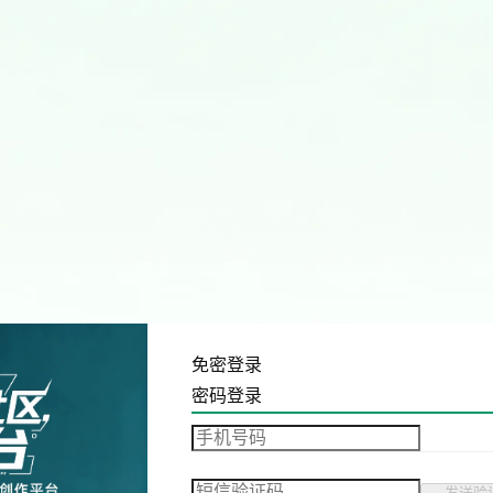
免密登录
密码登录
发送验