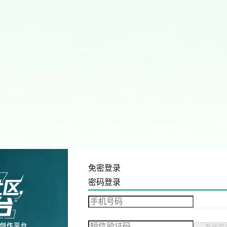
免密登录
密码登录
发送验