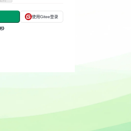
使用Gitee登录
明》