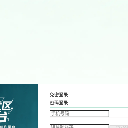
免密登录
密码登录
发送验