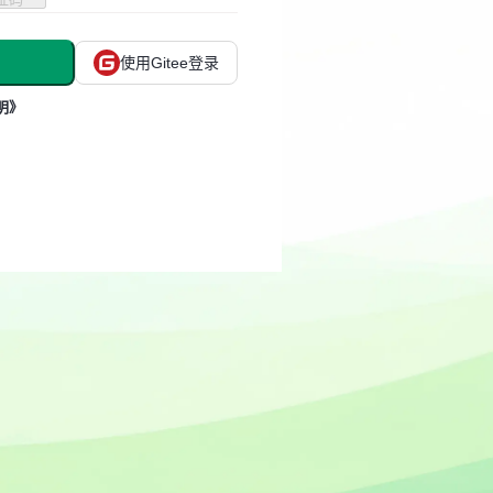
使用Gitee登录
明》