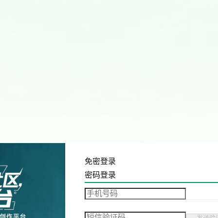
免密登录
密码登录
发送验