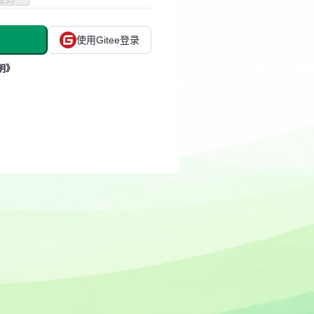
使用Gitee登录
明》