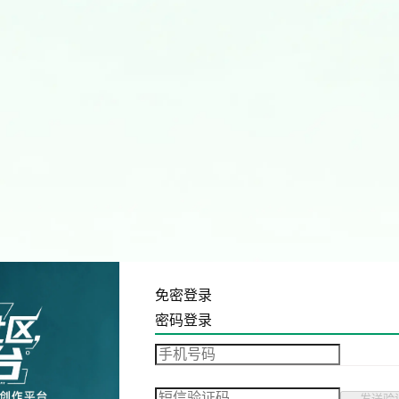
免密登录
密码登录
发送验