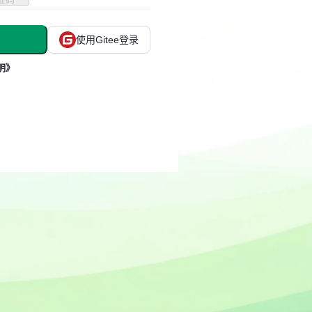
使用Gitee登录
明》