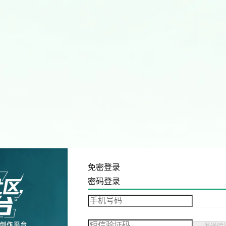
免密登录
密码登录
发送验