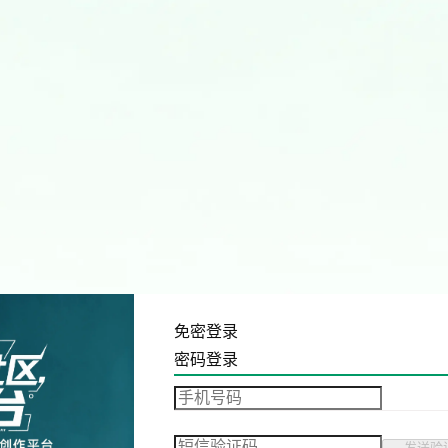
免密登录
密码登录
发送验