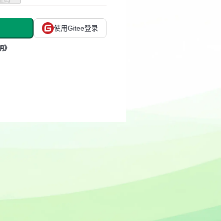
使用Gitee登录
明》