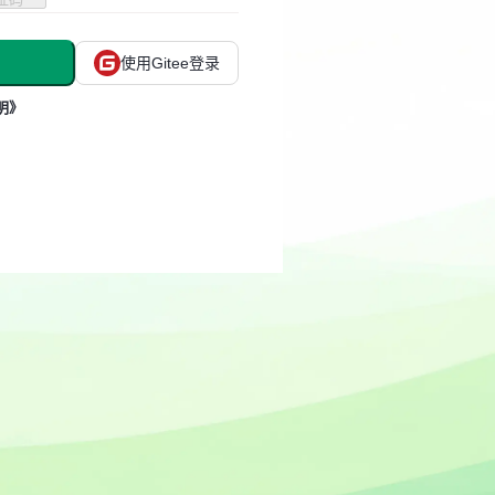
使用Gitee登录
明》