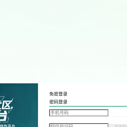
免密登录
密码登录
发送验